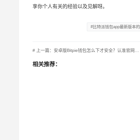
享你个人有关的经验以及见解呀。
#比特派钱包app最新版本
# 上一篇：安卓版Bitpie钱包怎么下才安全？认准官网渠道是关键
相关推荐：