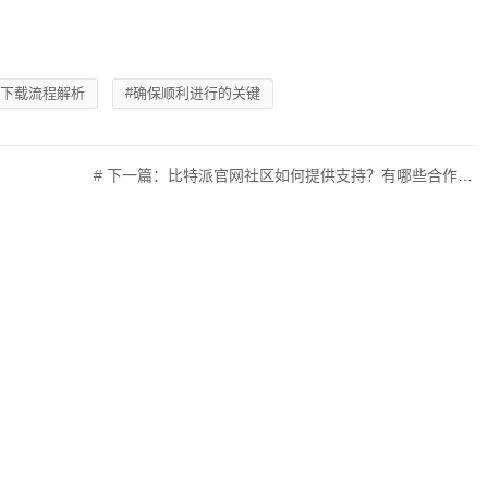
的下载流程解析
#确保顺利进行的关键
# 下一篇：比特派官网社区如何提供支持？有哪些合作机会可参与？