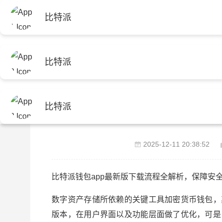
比特派
首页
比特派官方下
首页
>
比特派钱包app官方下载
比特派
比特派钱包app最新版下载
比特派
2025-12-11 20:38:52
比特派钱包app最新版下载流程全解析，保障安
数字资产存储所依赖的关键工具加密货币钱包，
版本，在用户界面以及功能层面做了优化，可是