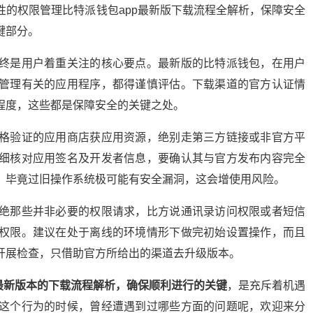
的权限管理比特派钱包app最新版下载流程全解析，保障安全
键部分。
终是用户着重关注的核心要点。最新版的比特派钱包，在用户
管理有关的应用程序，都得谨慎评估。下载渠道的官方认证情
程度，这些都是保障安全的关键之处。
格验证的应用商店获应用资源，绝别走第三方链接或非官方平
细核对应用签名及开发者信息，要确认其与官方发布内容完全
，毕竟过旧操作系统极可能有安全漏洞，这会增使用风险。
绝那些并非必要的权限请求，比方说通讯录访问权限或者短信
权限。建议在处于离线的环境情形下做完初始设置操作，而且
开展检查，只借助官方所给出的渠道去升级版本。
p最新版本的下载流程解析，确保顺利进行的关键
，是充斥着机遇
这个行为的时候，曾经遭遇到过哪些方面的问题呢，欢迎来分