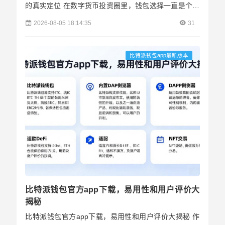
的真实定位 在数字货币投资圈里，钱包选择一直是个让
人头疼的问题。比特派钱包作为国内较早布局的自托管
2026-08-05 18:14:35
31
钱包之一，凭借多年的技术积累，已经在用户群体中积
累了一定的口碑。它主打安全与便捷并重，适合那些希
望真正掌控自己资产的投资者。 比特派钱包的核心竞争
比特派钱包app最新版本
力在于其多重安全防护机制，包括私钥本地存储、助记
词加密备份以及交易签名本地完成等设计。这些特性...
比特派钱包官方app下载，易用性和用户评价大
揭秘
比特派钱包官方app下载，易用性和用户评价大揭秘 作