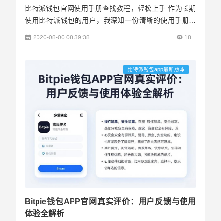
比特派钱包官网使用手册查找教程，轻松上手 作为长期
使用比特派钱包的用户，我深知一份清晰的使用手册对
提升体验有多重要。很多新手在官网上找功能说明时容
2026-08-06 08:39:38
18
易迷路，其实只要掌握正确方法，就能快速定位到所需
内容。 当你打开比特派官方网站时，在页面底部通常会
设有“帮助”或者“支持”的入口。点击该入口进入帮助中心
比特派钱包app最新版本
后，呈现在眼前的是分类导航栏，这里面包含了诸如“新
手入门”、“功能详解”、“常见问题”等板...
Bitpie钱包APP官网真实评价：用户反馈与使用
体验全解析