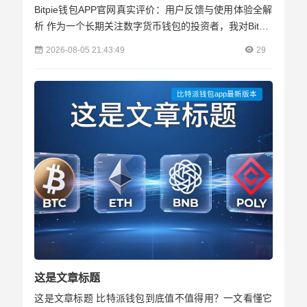
Bitpie钱包APP官网真实评价：用户反馈与使用体验全解
析 作为一个长期关注数字货币钱包的投资者，我对Bitpie
钱包一直保持着关注。这款钱包在市场上积累了大量用
2026-08-05 21:43:49
29
户，其官网的评价区更是汇聚了真实用户的反馈。了解
这些评价，对于想要使用或正在使用Bitpie钱包的用户来
说，具有重要的参考价值。 从界面设计来看，Bitpie钱包
比特派钱包app最新版本
的UI风格简洁直观，新手用户也能快速上手。多位用户
提到，钱包的...
这是文章标题
这是文章标题 比特派钱包到底值不值得用？一文看懂它