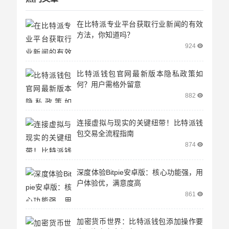
在比特派专业平台获取行业新闻的有效
方法，你知道吗？
924
比特派钱包官网最新版本隐私政策如
何？用户需格外留意
882
连接虚拟与现实的关键纽带！比特派钱
包交易全流程指南
874
深度体验Bitpie安卓版：核心功能强，用
户体验优，满意度高
861
加密货币世界：比特派钱包添加操作要