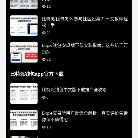
12
比特派钱包怎么参与社区投票？一文教你轻
松上手
21
Bitpie钱包安卓版下载安装指南，这些坑千万
别踩
32
比特派钱包app官方下载
比特派钱包中文版下载推广全攻略
5
Bitpie交易所用户反馈全解析：真实评价告诉
你值不值得用
13