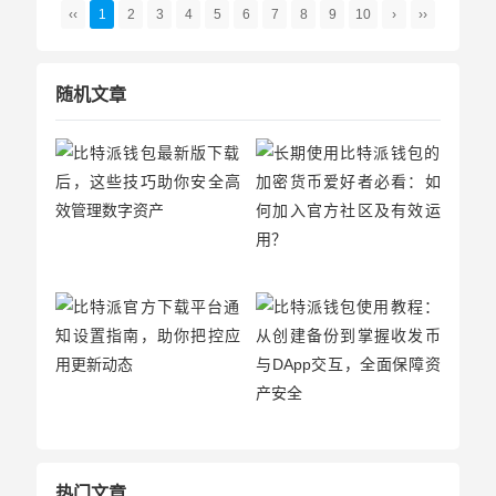
以，深入了解正确的官方下载渠道以及钱包的安全机
‹‹
1
2
3
4
5
6
7
8
9
10
›
››
制，对于保护数字资产而言有着至关重要的意义。 目前
Bitpie钱包的官方下载地址仅在官...
随机文章
热门文章