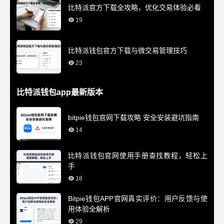
比特派官方下载全攻略，优化交易体验必看
19
比特派钱包官方下载与微交易管理技巧
23
比特派钱包app最新版本
bitpie钱包官网下载攻略 安全安装避坑指南
14
比特派钱包官网使用手册查找教程，轻松上
手
18
Bitpie钱包APP官网真实评价：用户反馈与使
用体验全解析
29