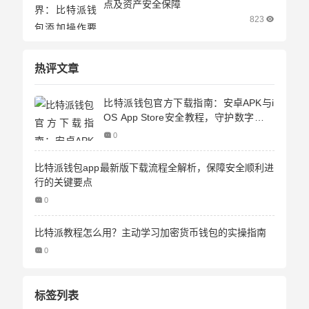
点及资产安全保障
823
热评文章
比特派钱包官方下载指南：安卓APK与i
OS App Store安全教程，守护数字资产
第一步
0
比特派钱包app最新版下载流程全解析，保障安全顺利进
行的关键要点
0
比特派教程怎么用？主动学习加密货币钱包的实操指南
0
标签列表