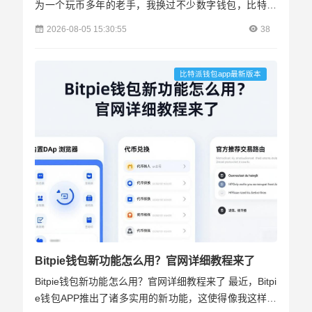
为一个玩币多年的老手，我换过不少数字钱包，比特派
钱包是我用过比较顺手的几款之一。很多人问比特派钱
2026-08-05 15:30:55
38
包好用吗比特派钱包官方app下载，易用性和用户评价大
揭秘，今天我就结合自己的实际使用体验，和大家聊聊
这款官方app的易用性和真实用户评价。 比特派钱包的
比特派钱包app最新版本
界面设计极为简洁直观比特派钱包下载官方app的易用性
与用户评价，其首页布局清晰明了，资产...
Bitpie钱包新功能怎么用？官网详细教程来了
Bitpie钱包新功能怎么用？官网详细教程来了 最近，Bitpi
e钱包APP推出了诸多实用的新功能，这使得像我这样的