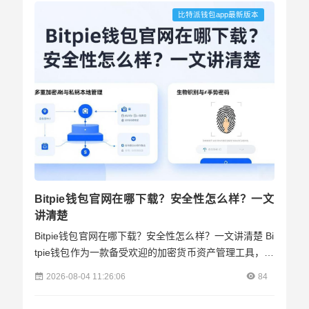
后比特派钱包安卓版多币种交易教程 转账兑换轻松搞
比特派钱包app最新版本
定，于主界面寻找到对应币种并点击，进而进入详情页
面。在此页面中，选择转账功能，接着输入目标地址...
Bitpie钱包官网在哪下载？安全性怎么样？一文
讲清楚
Bitpie钱包官网在哪下载？安全性怎么样？一文讲清楚 Bi
tpie钱包作为一款备受欢迎的加密货币资产管理工具，具
备支持多种主流币种进行存储与转账的功能。随着其用
2026-08-04 11:26:06
84
户群体持续不断地扩大，在市场上出现了诸多假冒官网
以及钓鱼链接，致使不少新手用户因此上当受骗。所