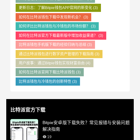
更新日志：了解Bitpie钱包APP官网的新变化
(3)
如何在比特派钱包下载中发现新机会？
(3)
如何评比比特派钱包与冷钱包的市场份额？
(3)
如何在比特派官方下载最新版中增加收益渠道？
(3)
比特派钱包手机版下载的经验归纳与总结
(3)
通过比特派钱包进行数字资产管理的下载指南
(3)
用户故事：通过Bitpie钱包实现财富自由
(4)
如何在比特派官网下载比特派钱包
(3)
比特派钱包与冷钱包的创新特性
(3)
比特派官方下载
Bitpie安卓版下载失败？常见报错与安装问题
解决指南
19