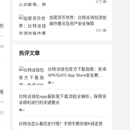
873
加密货币世界：比特派钱包添加
操作要点及资产安全保障
的
831
让
极
44
方
热评文章
满
比特派钱包官方下载指南：安卓
APK与iOS App Store安全教程，
守护数字资产第一步
0
用
比特派钱包app最新版下载流程全解析，保障安
，
全顺利进行的关键要点
p
0
52
序
比特派怎么看历史行情？手把手教你查K线走势
钱