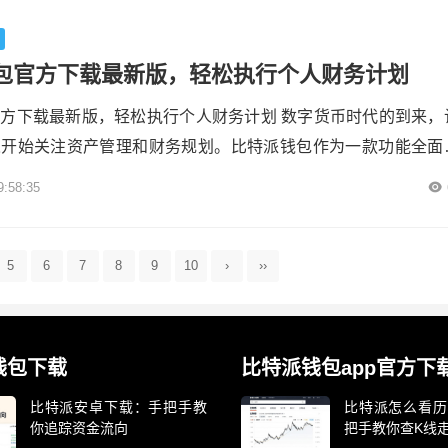
pie钱包的官方网站是最可靠的下载来源。访问官网时，务必确认网址
击搜索引...
包官方下载最新版，轻松执行个人财务计划
方下载最新版，轻松执行个人财务计划 数字货币时代的到来，
人开始关注资产管理和财务规划。比特派钱包作为一款功能全面
理工具，帮助用户更安全、便捷地打理数字资产。对于想要通过
9:58:35
财务计划的用户来说，掌握官方下载渠道和正确使用方法是第
网站下载是保障安全的核心。比特派钱包的官方下载地址可以在
，避免从第三方平台或不明链接下载如...
5
6
7
8
9
10
›
››
钱包下载
比特派钱包app官方下
比特派安卓下载：手把手教
比特派怎么看历
你追踪资金流向
把手教你查K线