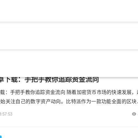
载
比特派钱包下载
比特派钱包app官方下载
比特派钱
卓下载：手把手教你追踪资金流向
载：手把手教你追踪资金流向 随着加密货币市场的快速发展，
开始关注自己的数字资产动向。比特派作为一款功能全面的区块
提供了便捷的资金追踪功能。通过它的安卓版本，用户可以实时
3:57:53
、交易记录以及资金流动情况，这对于管理个人投资组合至关
比特派安卓版追踪资金流动，第一步是下载并安装应用。用户可