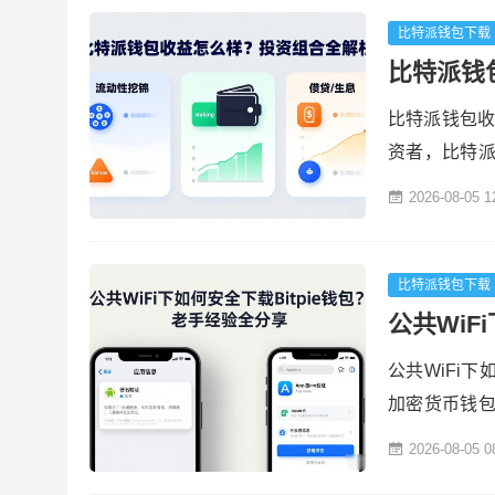
可以管理ETH
比特派钱包下载
比特派钱
比特派钱包收
资者，比特
持多链资产存
2026-08-05 1
构用户的目
比特派钱包
以太坊以及各
比特派钱包下载
公共WiF
公共WiFi下
加密货币钱
工作多年，
2026-08-05 0
于选择官方