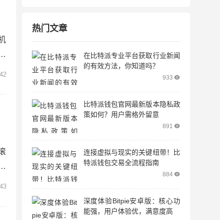
热门文章
机
比
在比特派专业平台获取行业新闻
的有效方法，你知道吗？
确
42
933
安
指
比特派钱包官网最新版本隐私政
策如何？用户需格外留意
891
滚
连接虚拟与现实的关键纽带！比
特派钱包交易全流程指南
钱
884
学
43
来
深度体验Bitpie安卓版：核心功
教
能强，用户体验优，满意度高