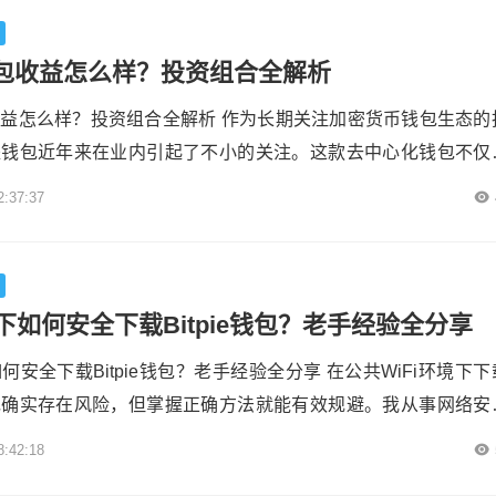
、BNB、TRX等多个链上...
包收益怎么样？投资组合全解析
益怎么样？投资组合全解析 作为长期关注加密货币钱包生态的
派钱包近年来在业内引起了不小的关注。这款去中心化钱包不仅
储，还内置了丰富的 DeFi 功能和收益工具，吸引了大量散户和
2:37:37
光。许多投资者开始关注其投资组合的构建方式和实际收益表现
的投资组合功能支持多链资产配置，用户可以便捷地管理比特币
类主流代币。平台整合了多...
i下如何安全下载Bitpie钱包？老手经验全分享
如何安全下载Bitpie钱包？老手经验全分享 在公共WiFi环境下下
包确实存在风险，但掌握正确方法就能有效规避。我从事网络安
见过太多因下载渠道不当导致资产损失的案例。安全下载的核心
8:42:18
渠道并验证应用完整性，这样才能确保你的私钥和资产得到充分