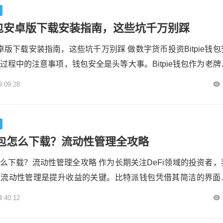
...
e钱包安卓版下载安装指南，这些坑千万别踩
包安卓版下载安装指南，这些坑千万别踩 做数字货币投资Bitpie钱包
过程中的注意事项，钱包安全是头等大事。Bitpie钱包作为老牌
管理平台，深受国内用户喜爱。很多新手在安装时因为步骤不当
9:09:28
包安卓版下载安装指南，这些坑千万别踩，导致资产面临风险。今天
载安装的关键细节。 下载渠道必须认准官方，这是最为关键且
.
包怎么下载？流动性管理全攻略
么下载？流动性管理全攻略 作为长期关注DeFi领域的投资者，
握流动性管理是提升收益的关键。比特派钱包凭借其简洁的界面
成为许多人的首选工具。下面分享一下我的实际操作经验。 下
4:40:12
非常简单，用户可以直接访问官网或在应用商店搜索下载。安装
先备份助记词，这是保护资产安全的第一步。钱包支持多链操作