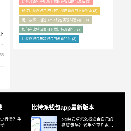
比特派钱包手机版下载的经验归纳与总结
(3)
拼
通过比特派钱包进行数字资产管理的下载指南
(3)
用户故事：通过Bitpie钱包实现财富自由
(4)
如何在比特派官网下载比特派钱包
(3)
让
比特派钱包与冷钱包的创新特性
(3)
的
数
65
一
其
载
比特派钱包app最新版本
史行情？手
bitpie安卓怎么找适合自己的
走势
投资策略？老手分享几点心