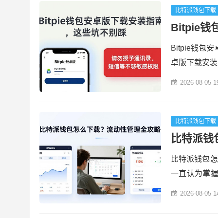
包怎么参与社区
比特派钱包下载
Bitpi
Bitpie钱
卓版下载安装
多链数字资产
2026-08-05 1
itpie钱
聊聊安卓版下
要的一点。Bi..
比特派钱包下载
比特派钱
比特派钱包怎
一直认为掌
强大的功能，
2026-08-05 1
比特派钱包
成后，建议