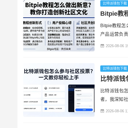
程。当我初次
比特派钱包下载
Bitpi
Bitpie教
产品运营负
我们的使用
2026-08-06 1
参与以及创造
位渗透于每
温度、洋溢着
比特派钱包下载
比特派钱
比特派钱包怎
者，我深知
不仅能行使自
2026-08-06 1
ie中参与社区
的界面。在首