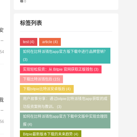
0
标签列表
安
的
test
(4)
article
(4)
B
54
如何在比特派钱包app官方版下载中进行品牌营销？
来
(3)
重
实现轻松投资：从 Bitpie 官网获取正版钱包
(3)
下载比特派钱包后
(15)
下载bitpie比特派安卓版后
(4)
用户故事分享：通过bitpie比特派钱包app获取的成
我
功投资案例与教训。
(3)
和
如何在比特派钱包app官方下载中文版中实现合理回
载
56
报
(4)
完
Bitpie最新版本下载的未来趋势
(4)
，