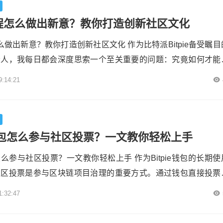
接触比特派钱包时，习惯率先浏览帮助...
e教程怎么做出新意？教你打造创新社区文化
程怎么做出新意？教你打造创新社区文化 作为比特派Bitpie备受瞩目
责人，我每日都会深度思索一个至关重要的问题：究竟如何才能
教程摆脱仅仅是冷冰冰操作说明的局限，而是切实激发起用户积
9:14:21
的高涨热情。 创新文化绝非是简单地喊喊口号而已，它要求全
一个教程的细微之处，从而让用户能够真切地感受到这是一个充
活力的社区，在这个...
包怎么参与社区投票？一文教你轻松上手
么参与社区投票？一文教你轻松上手 作为Bitpie钱包的长期使
社区投票是参与区块链项目治理的重要方式。通过钱包直接投票
己的权利，还能深入了解项目发展方向。下面我来详细介绍在Bit
1:32:47
投票的具体步骤。 打开Bitpie钱包App，映入眼帘的是简洁而有
页底部导航栏处，用心寻找便能发现“社区”或“治理”入口比特派