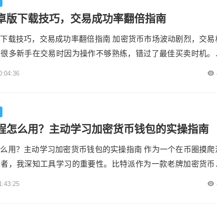
店或比特派官网获取安装包，确保下载...
卓版下载技巧，交易成功率翻倍指南
下载技巧，交易成功率翻倍指南 加密货币市场波动剧烈，交易
。很多新手在交易时因为操作不够熟练，错过了最佳买卖时机。
受欢迎的加密货币钱包，其安卓版本提供了便捷的交易功能。正
0:04:36
，能帮助交易者更好地把握市场机会，提升交易效率。 比特派
简洁直观的交易界面比特派安卓版下载技巧，交易成功率翻倍
快速完成买卖操作。应用内嵌了多种主...
程怎么用？主动学习加密货币钱包的实操指南
么用？主动学习加密货币钱包的实操指南 作为一个在币圈摸爬
资者，我深知工具学习的重要性。比特派作为一款老牌加密货币
富但上手需要时间。很多人下载后直接放弃，因为缺乏系统性
1:43:25
程使用方法，能让你快速建立完整的知识体系，避免操作失误带
 比特派官方精心准备并提供了详尽的使用文档以及丰富的视频