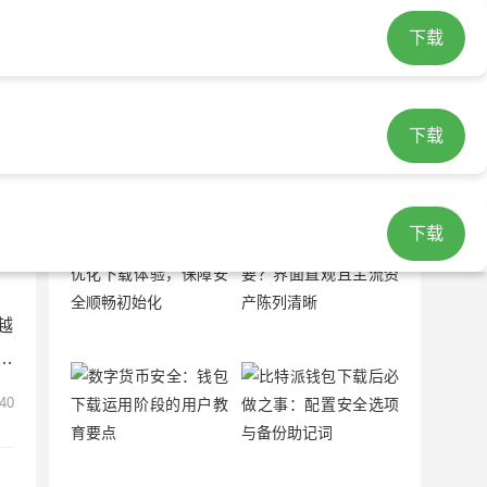
下载
包app最新版本
下载
随机文章
下载
越
链
查
40
重
以