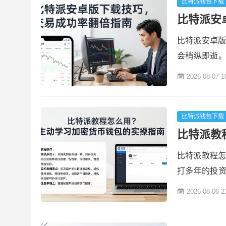
从官方应用商
比特派钱包下载
比特派安
比特派安卓版
会稍纵即逝
特派作为广
2026-08-07 1
使用这款应用
卓版提供了
南，让用户能
比特派钱包下载
比特派教
比特派教程怎
打多年的投
包，功能丰
2026-08-06 2
习。掌握教
的资产风险。