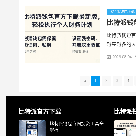
护。 Bit
写正确，避免点
比特派钱包下载
比特派钱
比特派钱包官
越来越多的
加密货币管
2026-08-04 1
字资产执行
步。 从官方
官网首页找到
‹‹
1
2
3
4
比特派官方下载
比特派
比特派钱包官网投资工具全
解析