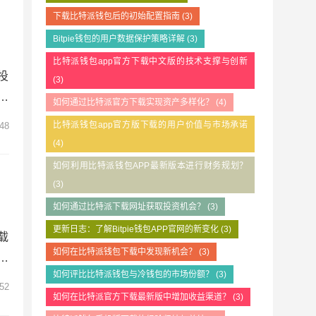
下载比特派钱包后的初始配置指南
(3)
Bitpie钱包的用户数据保护策略详解
(3)
比特派钱包app官方下载中文版的技术支撑与创新
投
(3)
支
如何通过比特派官方下载实现资产多样化？
(4)
机
比特派钱包app官方版下载的用户价值与市场承诺
48
。
(4)
、
如何利用比特派钱包APP最新版本进行财务规划？
(3)
如何通过比特派下载网址获取投资机会？
(3)
更新日志：了解Bitpie钱包APP官网的新变化
(3)
载
如何在比特派钱包下载中发现新机会？
(3)
全
如何评比比特派钱包与冷钱包的市场份额？
(3)
在
52
如何在比特派官方下载最新版中增加收益渠道？
(3)
保