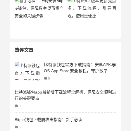
热评文章
比特派钱包官方下载指南：安卓APK与i
OS App Store安全教程，守护数字资产
第一步
0
比特派钱包app最新版下载流程全解析，保障安全顺利进
行的关键要点
0
Bitpie钱包下载防攻击指南：新手必读
0