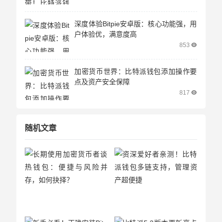
深度体验Bitpie安卓版：核心功能强，用
户体验优，满意度高
853
加密货币世界：比特派钱包添加操作要
点及资产安全保障
817
随机文章