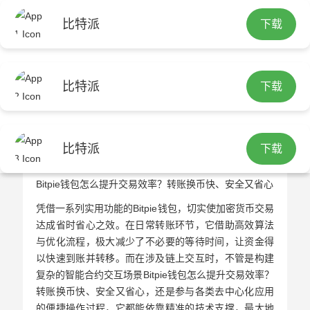
比特派
下载
首页
>
比特派钱包app最新版本
比特派
下载
Bitpie钱包怎么提升交易效率？转账换币
快、安全又省心
2026-03-03 23:10:24
0
比特派钱包app最新版本
比特派
下载
185
Bitpie钱包怎么提升交易效率？转账换币快、安全又省心
凭借一系列实用功能的Bitpie钱包，切实使加密货币交易
达成省时省心之效。在日常转账环节，它借助高效算法
与优化流程，极大减少了不必要的等待时间，让资金得
以快速到账并转移。而在涉及链上交互时，不管是构建
复杂的智能合约交互场景Bitpie钱包怎么提升交易效率？
转账换币快、安全又省心，还是参与各类去中心化应用
的便捷操作过程，它都能依靠精准的技术支撑，最大地