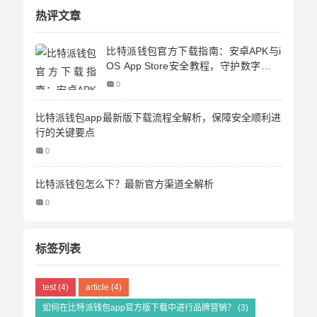
热评文章
比特派钱包官方下载指南：安卓APK与i
OS App Store安全教程，守护数字资产
第一步
0
比特派钱包app最新版下载流程全解析，保障安全顺利进
行的关键要点
0
比特派钱包怎么下？最新官方渠道全解析
0
标签列表
test
(4)
article
(4)
如何在比特派钱包app官方版下载中进行品牌营销？
(3)