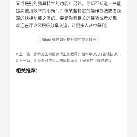
又或是别的独具特性的功能？另外，你知不知道一些能
提高使用效率的小窍门？像某些特定的操作办法或者隐
藏的快捷功能之类的。要是你有相关的经验或者发现，
欢迎在评论区积极分享交流，让更多人从中获利。
#Bitpie 钱包如何提升你的交易效率
# 上一篇：比特派国际版跨境汇款教程：如何用USDT省钱快速到账
# 下一篇：比特派钱包官网防骗指南 新手安全存币操作教程
相关推荐：