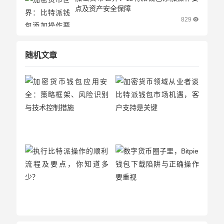
点及资产安全保障
829
随机文章