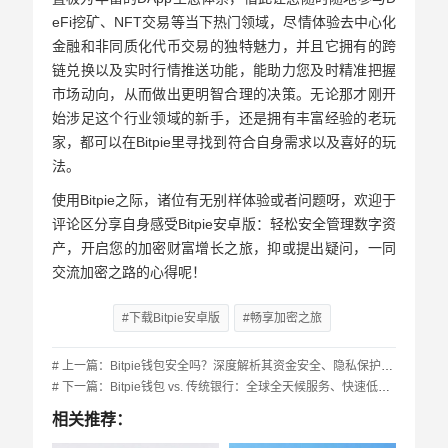
eFi挖矿、NFT交易等当下热门领域，尽情体验去中心化
金融和非同质化代币交易的独特魅力，并且它拥有的跨
链兑换以及实时行情推送功能，能助力您及时精准把握
市场动向，从而做出更明智合理的决策。无论那才刚开
始涉足这个行业领域的新手，还是拥有丰富经验的老玩
家，都可以在Bitpie里寻找到符合自身需求以及喜好的玩
法。
使用Bitpie之际，诸位有无别样体验或者问题呀，欢迎于
评论区分享自身感受Bitpie安卓版：轻松安全管理数字资
产，开启您的加密财富增长之旅，抑或提出疑问，一同
交流加密之路的心得呢！
#下载Bitpie安卓版
#畅享加密之旅
# 上一篇：Bitpie钱包安全吗？深度解析其资金安全、隐私保护与用户自主掌控机制
# 下一篇：Bitpie钱包 vs. 传统银行：全球全天候服务、快速低成本转账，优势全解析
相关推荐：