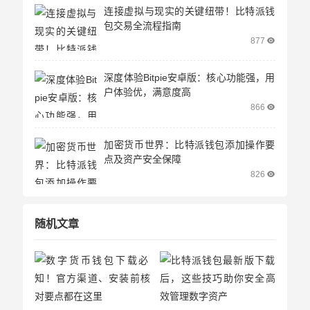
连接虚拟与现实的关键纽带！比特派钱
包交易全流程指南
877
深度体验Bitpie安卓版：核心功能强，用
户体验优，满意度高
866
加密货币世界：比特派钱包添加操作要
点及资产安全保障
826
随机文章