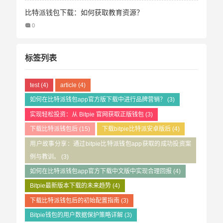
比特派钱包下载：如何获取教育资源？
0
标签列表
test
(4)
article
(4)
如何在比特派钱包app官方版下载中进行品牌营销？
(3)
实现轻松投资：从 Bitpie 官网获取正版钱包
(3)
下载比特派钱包后
(15)
下载bitpie比特派安卓版后
(4)
用户故事分享：通过bitpie比特派钱包app获取的成功投资案
例与教训。
(3)
如何在比特派钱包app官方下载中文版中实现合理回报
(4)
Bitpie最新版本下载的未来趋势
(4)
下载比特派钱包后的初始配置指南
(3)
Bitpie钱包的用户数据保护策略详解
(3)