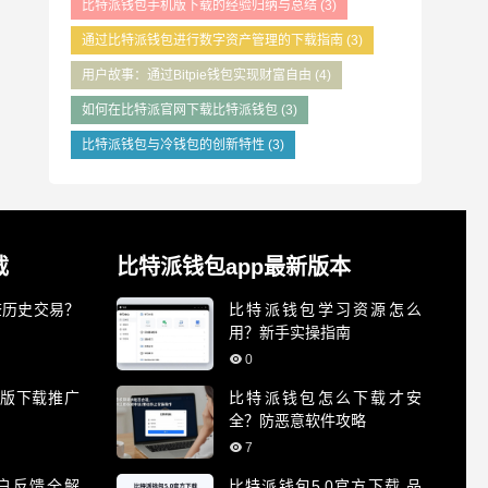
比特派钱包手机版下载的经验归纳与总结
(3)
通过比特派钱包进行数字资产管理的下载指南
(3)
用户故事：通过Bitpie钱包实现财富自由
(4)
如何在比特派官网下载比特派钱包
(3)
比特派钱包与冷钱包的创新特性
(3)
载
比特派钱包app最新版本
何查历史交易？
比特派钱包学习资源怎么
用？新手实操指南
0
版下载推广
比特派钱包怎么下载才安
全？防恶意软件攻略
7
所用户反馈全解
比特派钱包5.0官方下载 品