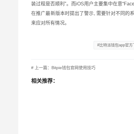
装过程是否顺利”。而iOS用户主要集中在意“Face 
在推广最新版本时提出了警示, 需要针对不同的系
来应对所有情况。
#比特派钱包app官
# 上一篇：Bitpie钱包官网使用技巧
相关推荐：