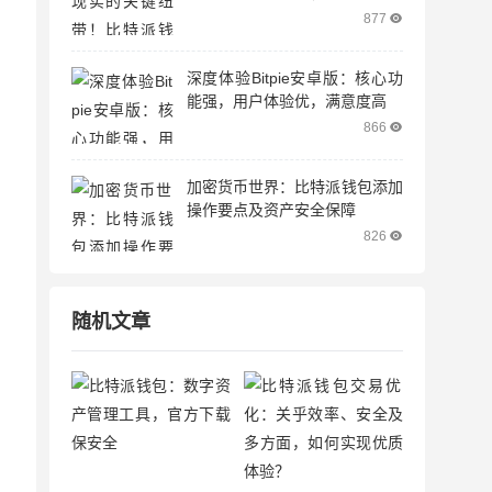
877
深度体验Bitpie安卓版：核心功
能强，用户体验优，满意度高
866
加密货币世界：比特派钱包添加
操作要点及资产安全保障
826
随机文章