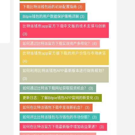
下载比特派钱包后的初始配置指南
(3)
Bitpie钱包的用户数据保护策略详解
(3)
比特派钱包app官方下载中文版的技术支撑与创新
(3)
如何通过比特派官方下载实现资产多样化？
(4)
比特派钱包app官方版下载的用户价值与市场承诺
(4)
如何利用比特派钱包APP最新版本进行财务规划？
(3)
如何通过比特派下载网址获取投资机会？
(3)
更新日志：了解Bitpie钱包APP官网的新变化
(3)
如何在比特派钱包下载中发现新机会？
(3)
如何评比比特派钱包与冷钱包的市场份额？
(3)
如何在比特派官方下载最新版中增加收益渠道？
(3)