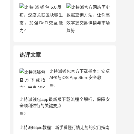
热评文章
比特派钱包官方下载指南：安卓
APK与iOS App Store安全教程，
守护数字资产第一步
0
比特派钱包app最新版下载流程全解析，保障安
全顺利进行的关键要点
0
比特派Bitpie教程：新手看懂行情走势的实用指南