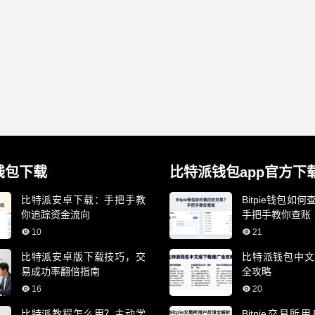
钱包下载
比特派钱包app官方下
比特派安卓下载：手把手教
Bitpie钱包如
你追踪资金流向
手把手教你查账
10
21
比特派安卓版下载技巧，交
比特派钱包中文
易成功率翻倍指南
全攻略
16
20
比特派教程怎么用？主动学
Bitpie交易