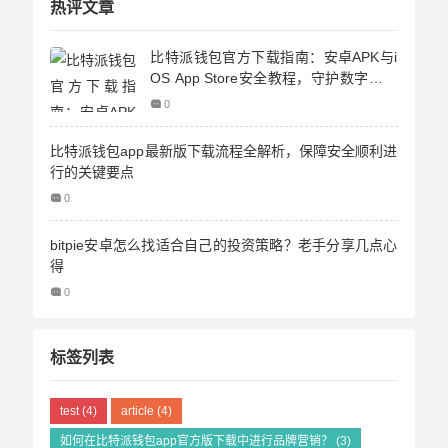
热评文章
比特派钱包官方下载指南：安卓APK与i
OS App Store安全教程，守护数字资产
第一步
0
比特派钱包app最新版下载流程全解析，保障安全顺利进
行的关键要点
0
bitpie安卓怎么找适合自己的投资策略？老手分享几点心
得
0
标签列表
test
(4)
article
(4)
如何在比特派钱包app官方版下载中进行品牌营销？
(3)