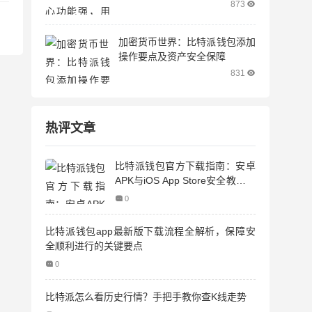
873
方
加密货币世界：比特派钱包添加
操作要点及资产安全保障
831
热评文章
比特派钱包官方下载指南：安卓
APK与iOS App Store安全教程，
守护数字资产第一步
0
比特派钱包app最新版下载流程全解析，保障安
全顺利进行的关键要点
0
比特派怎么看历史行情？手把手教你查K线走势