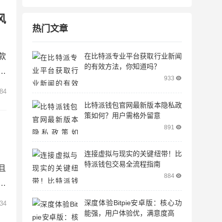
风
热门文章
款
在比特派专业平台获取行业新闻
的有效方法，你知道吗？
载
933
装
84
之
比特派钱包官网最新版本隐私政
议
策如何？用户需格外留意
891
连接虚拟与现实的关键纽带！比
特派钱包交易全流程指南
且
884
以
载
深度体验Bitpie安卓版：核心功
34
的
能强，用户体验优，满意度高