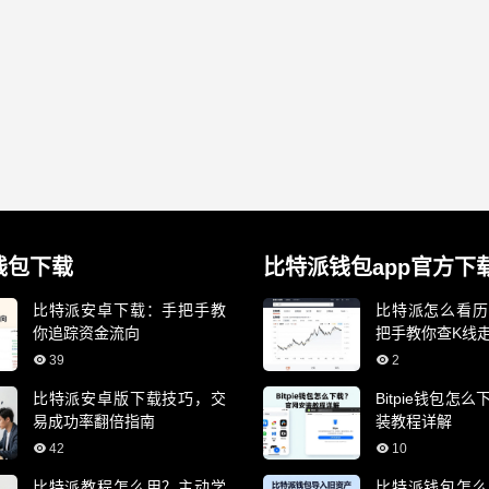
钱包下载
比特派钱包app官方下
比特派安卓下载：手把手教
比特派怎么看历
你追踪资金流向
把手教你查K线
39
2
比特派安卓版下载技巧，交
Bitpie钱包怎
易成功率翻倍指南
装教程详解
42
10
比特派教程怎么用？主动学
比特派钱包怎么