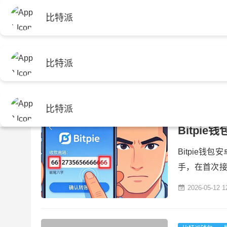
比特派
首页
比特派官方下
首页
>
Bitpie钱包安卓版的下载与使用技巧
比特派
Bitpie钱包安卓版的下载与使用技巧
比特派
比特派钱包下载
Bitpi
Bitpie
手，在首次
会出现找不到
2026-05-12 1
件的仿冒包。
上防止财产