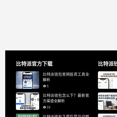
比特派官方下载
比特派
比特派钱包官网投资工具全
解析
5
比特派钱包怎么下？最新官
方渠道全解析
16
比特派钱包下载后常见问题