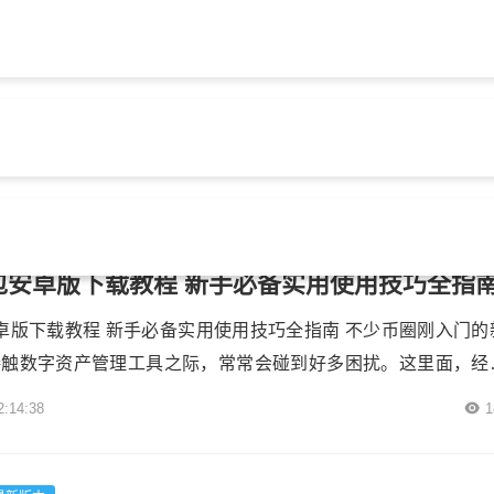
载
比特派钱包下载
比特派钱包app官方下载
比特派钱
e钱包安卓版下载教程 新手必备实用使用技巧全指
钱包安卓版下载教程 新手必备实用使用技巧全指南 不少币圈刚入门的
接触数字资产管理工具之际，常常会碰到好多困扰。这里面，经
安卓版Bitpie钱包正规下载途径的状况，于是极易遇到带有恶意
2:14:38
1
 事实上，只要认准官方公示的那个下载入口，就能够在极大程
安全方面的隐患出现，并且还可以免除后续接连不断的诸多没必