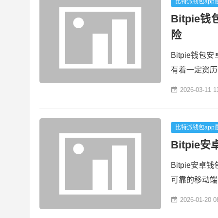
的麻烦。 开始
比特派钱包app
Bitp
险
Bitpie钱
有着一定资历
操作时，一
2026-03-11 1
包的风险。
前，要记住在
先创建一个小额
比特派钱包app
Bitpi
Bitpie
可靠的移动端
及安全性方
2026-01-20 0
还有使用的关键