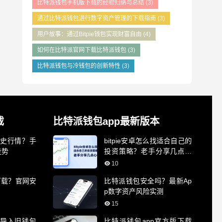
比特派钱包手机版下载的经验归纳与总结
(3)
通过比特派钱包进行数字资产管理的下载指南
(3)
用户故事：通过Bitpie钱包实现财富自由
(4)
如何在比特派官网下载比特派钱包
(3)
比特派钱包与冷钱包的创新特性
(3)
载
比特派钱包app最新版本
史行情？手
bitpie安卓怎么找适合自己的
走势
投资策略？老手分享几点心
得
10
么下载？官网安
比特派钱包安全吗？最新Ap
p数字资产风险实测
15
导入旧钱包
比特派钱包app官方版下载